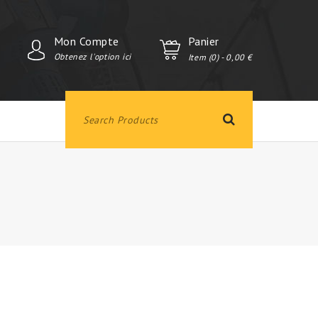
Mon Compte
Panier
Obtenez l'option ici
Item (0)
- 0,00 €