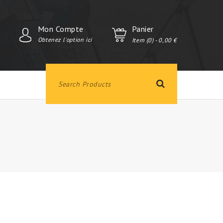
Mon Compte
Panier
Obtenez l'option ici
Item (0)
- 0,00 €