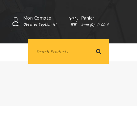
Mon Compte
Panier
Obtenez l'option ici
Item (0)
- 0,00 €