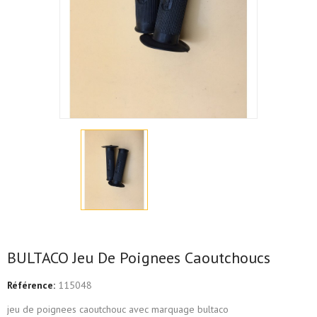
BULTACO Jeu De Poignees Caoutchoucs
Référence:
115048
jeu de poignees caoutchouc avec marquage bultaco