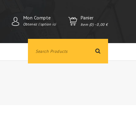
Mon Compte
Panier
Obtenez l'option ici
Item (0)
- 0,00 €