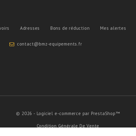
voirs
Adresses
Bons de réduction
Mes alertes
contact@bmz-equipements.fr
© 2026 - Logiciel e-commerce par PrestaShop™
Condition Générale De Vente