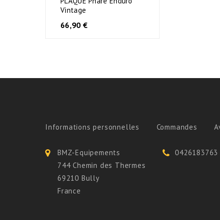
PLAQUE Phare Enduro
Vintage
AJOUTER AU PANIER
66,90 €
Informations personnelles
Commandes
A
BMZ-Equipements
0426183763
744 Chemin des Thermes
69210 Bully
France