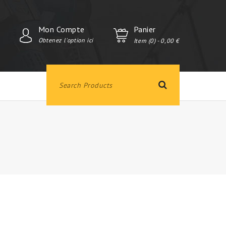
Mon Compte
Panier
Obtenez l'option ici
Item (0)
- 0,00 €