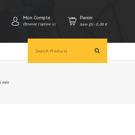
Mon Compte
Panier
Obtenez l'option ici
Item (0)
- 0,00 €
 6 mm