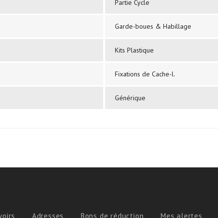
Partie Cycle
Garde-boues & Habillage
Kits Plastique
Fixations de Cache-l.
Générique
voirs
Adresses
Bons de réduction
Mes alertes